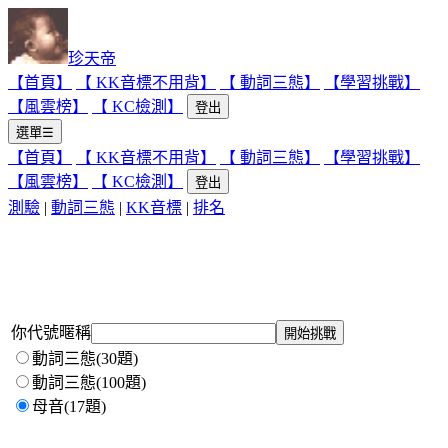
珍天帝
【首頁】
【 KK音標不用背】
【 動詞三態】
【學習挑戰】
【風雲榜】
【 KC檢測】
登出
選單☰
【首頁】
【 KK音標不用背】
【 動詞三態】
【學習挑戰】
【風雲榜】
【 KC檢測】
登出
測驗
|
動詞三態
|
KK音標
|
排名
你代號暱稱
動詞三態(30題)
動詞三態(100題)
母音(17題)